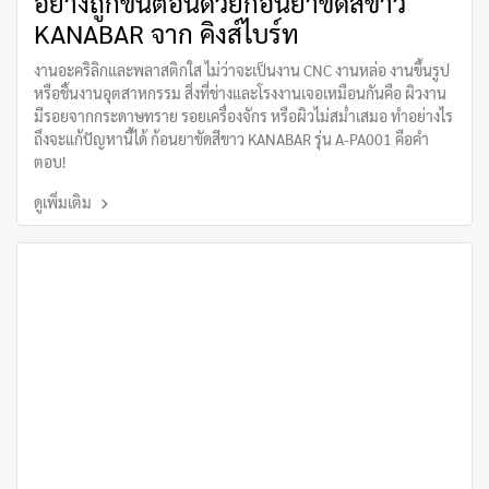
อย่างถูกขั้นตอนด้วยก้อนยาขัดสีขาว
KANABAR จาก คิงส์ไบร์ท
งานอะคริลิกและพลาสติกใส ไม่ว่าจะเป็นงาน CNC งานหล่อ งานขึ้นรูป
หรือชิ้นงานอุตสาหกรรม สิ่งที่ช่างและโรงงานเจอเหมือนกันคือ ผิวงาน
มีรอยจากกระดาษทราย รอยเครื่องจักร หรือผิวไม่สม่ำเสมอ ทำอย่างไร
ถึงจะแก้ปัญหานี้ได้ ก้อนยาขัดสีขาว KANABAR รุ่น A-PA001 คือคำ
ตอบ!
ดูเพิ่มเติม