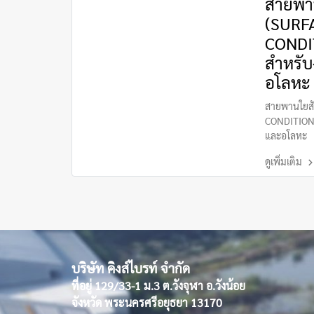
สายพาน
(SURF
CONDI
สำหรับ
อโลหะ
สายพานใยสั
CONDITIONI
และอโลหะ
ดูเพิ่มเติม
บริษัท คิงส์ไบรท์ จำกัด
ที่อยู่ 129/33-1 ม.3 ต.วังจุฬา อ.วังน้อย
จังหวัด พระนครศรีอยุธยา 13170