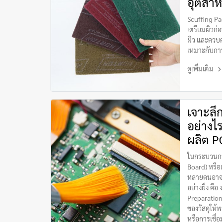
อุตสา
Scuffing P
เตรียมผิวก่
ผิว และควบค
เหมาะกับกา
ดูเพิ่มเติม
เจาะลึ
อย่างไ
ผลิต P
ในกระบวนการ
Board) หรือ
หลายคนอาจม
อย่างยิ่ง คื
Preparation)
ของวัสดุให้
หรือการเชื่