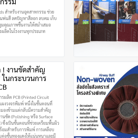
หกรรม
ads สำหรับงานอุตสาหกรรม ช่วย
อนพ่นสี ลดปัญหาสีลอก ลบคม เก็บ
ุมคุณภาพชิ้นงานให้สม่ำเสมอ
รผลิตในโรงงานทุกประเภท
ก ! งานขัดสำคัญ
ร ในกระบวนการ
CB
ผลิต PCB (Printed Circuit
แผงวงจรพิมพ์ หนึ่งในขั้นตอนที่
องข้ามแต่กลับมีความสำคัญ
อ งานขัด (Polishing หรือ Surface
 ซึ่งเป็นขั้นตอนที่ช่วยเตรียมพื้นผิว
พร้อมสำหรับการพิมพ์ การเคลือบ
อมต่อชั้นทองแดงให้แน่นหนาและมี