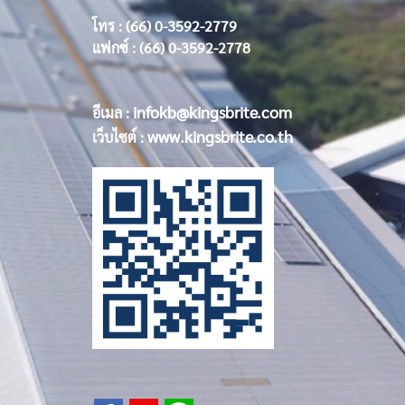
โทร : (66) 0-3592-2779
แฟกซ์ : (66) 0-3592-2778
infokb@kingsbrite.com
อีเมล :
www.kingsbrite.co.th
เว็บไซต์ :