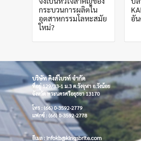
จึงเป็นหัวใจสำคัญของ
ปล
กระบวนการผลิตใน
KA
อุตสาหกรรมโลหะสมัย
อัน
ใหม่?
บริษัท คิงส์ไบรท์ จำกัด
ที่อยู่ 129/33-1 ม.3 ต.วังจุฬา อ.วังน้อย
จังหวัด พระนครศรีอยุธยา 13170
โทร : (66) 0-3592-2779
แฟกซ์ : (66) 0-3592-2778
infokb@kingsbrite.com
อีเมล :