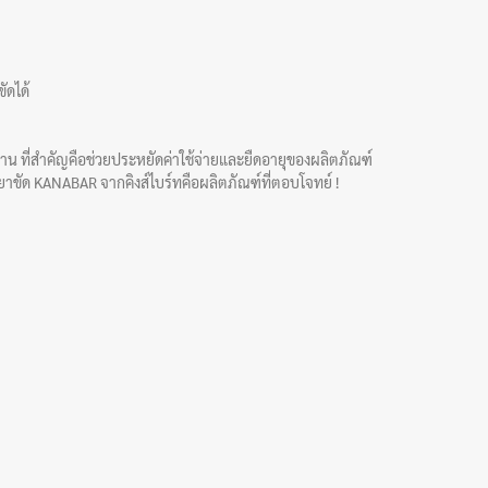
ัดได้
ด้นาน ที่สำคัญคือช่วยประหยัดค่าใช้จ่ายและยืดอายุของผลิตภัณฑ์
ยาขัด KANABAR
จากคิงส์ไบร์ทคือผลิตภัณฑ์ที่ตอบโจทย์ !