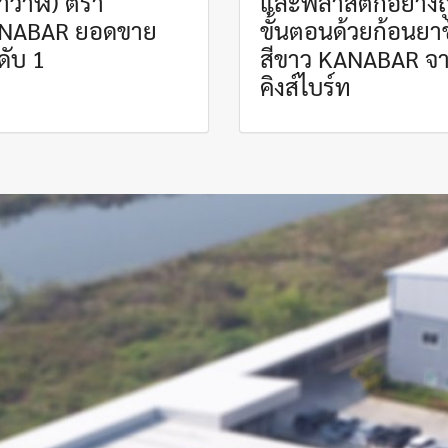
าวาฬ) ตรา
และพลาสติกอย่างถ
NABAR ยอดขาย
ขั้นตอนด้วยก้อนยา
ดับ 1
สีขาว KANABAR จ
คิงส์ไบร์ท