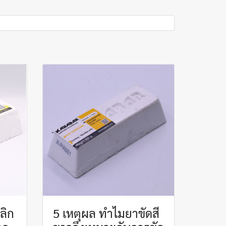
ิลิก
5 เหตุผล ทำไมยาขัดสี