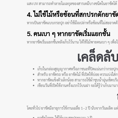
แสง UV สามารถทำลายโมเลกุลของสารเคมีบางชนิดในยาขัดได้ เช่น 
4. ไม่ใช้ไม้หรือช้อนที่สกปรกตักยาขั
หากเป็นยาขัดแบบกระปุก อย่าใช้มือเปล่าหรือช้อนที่ไม่สะอาดต
5. คนเบา ๆ หากยาขัดเริ่มแยกชั้น
หากยาขัดเริ่มแยกชั้นหลังเก็บไว้นาน ให้ใช้ไม้พายคนเบา ๆ เพื
เคล็ดลั
เก็บในกล่องสูญญากาศหรือภาชนะที่ปิดแน่นกว่ากระปุก
สำหรับ ยาขัดรถ หรือ ยาขัดไม้ ที่เปิดใช้บ่อย ควรแบ่งใส
หากยาขัดแข็งตัวเล็กน้อย สามารถใช้ผ้าชุบน้ำอุ่นเช็ดบริเ
เขียนวันที่เปิดใช้งานครั้งแรกไว้บนฝา จะได้รู้ว่าเก็บมาน
โดยทั่วไป
ยาขัด
มีอายุการใช้งานเฉลี่ย 1–2 ปี นับจากวันผลิต แต่
ยาขัดโลหะ
: ใช้ได้นานสุดประมาณ 2 ปี