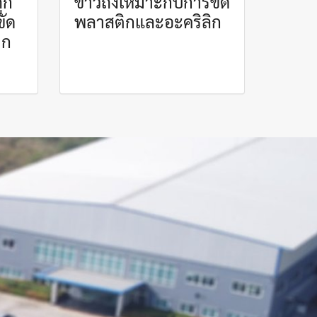
ูก
ขาวถึงเหมาะกับการขัด
ขัด
พลาสติกและอะคริลิก
าก