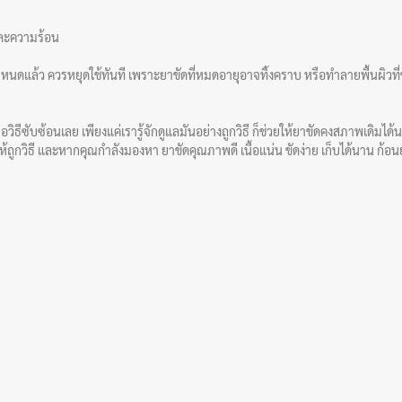
และความร้อน
ดแล้ว ควรหยุดใช้ทันที เพราะยาขัดที่หมดอายุอาจทิ้งคราบ หรือทำลายพื้นผิวที่ข
อวิธีซับซ้อนเลย เพียงแค่เรารู้จักดูแลมันอย่างถูกวิธี ก็ช่วยให้ยาขัดคงสภาพเดิมไ
ก็บให้ถูกวิธี และหากคุณกำลังมองหา ยาขัดคุณภาพดี เนื้อแน่น ขัดง่าย เก็บได้นาน
ก้อน