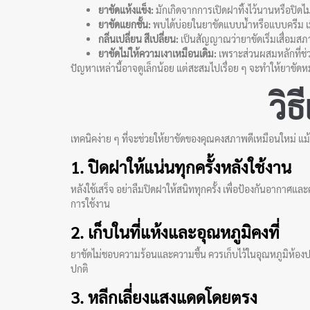
ยาขัดแห้งแข็ง:
มักเกิดจากการเปิดฝาทิ้งไว้นานหรือปิดไ
ยาขัดแยกชั้น:
พบได้บ่อยในยาขัดแบบน้ำหรือแบบครีม 
กลิ่นเปลี่ยน สีเปลี่ยน:
เป็นสัญญาณว่ายาขัดเริ่มเสื่อมสภา
ยาขัดไม่ให้ความเงาเหมือนเดิม:
เพราะส่วนผสมหลักที่ช่
ปัญหาเหล่านี้อาจดูเล็กน้อย แต่สะสมไปเรื่อย ๆ จะทำให้ยาขัดหม
วิธ
เทคนิคง่าย ๆ ที่จะช่วยให้
ยาขัด
ของคุณคงสภาพดีเหมือนใหม่ แม้
1. ปิดฝาให้แน่นทุกครั้งหลังใช้งาน
หลังใช้เสร็จ อย่าลืมปิดฝาให้สนิททุกครั้ง เพื่อป้องกันอากาศแ
การใช้งาน
2. เก็บในที่แห้งและอุณหภูมิคงที่
ยาขัดไม่ชอบความร้อนและความชื้น ควรเก็บไว้ในอุณหภูมิห้องป
ปกติ
3. หลีกเลี่ยงแสงแดดโดยตรง