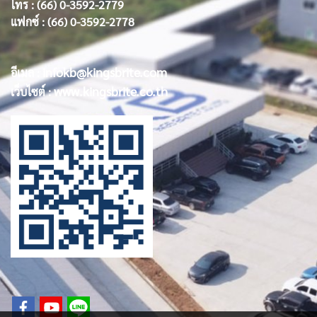
โทร : (66) 0-3592-2779
แฟกซ์ : (66) 0-3592-2778
infokb@kingsbrite.com
อีเมล :
www.kingsbrite.co.th
เว็บไซต์ :