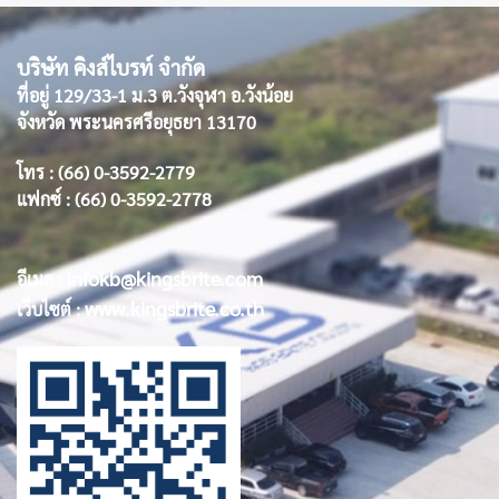
บริษัท คิงส์ไบรท์ จำกัด
ที่อยู่ 129/33-1 ม.3 ต.วังจุฬา อ.วังน้อย
จังหวัด พระนครศรีอยุธยา 13170
โทร : (66) 0-3592-2779
แฟกซ์ : (66) 0-3592-2778
infokb@kingsbrite.com
อีเมล :
www.kingsbrite.co.th
เว็บไซต์ :