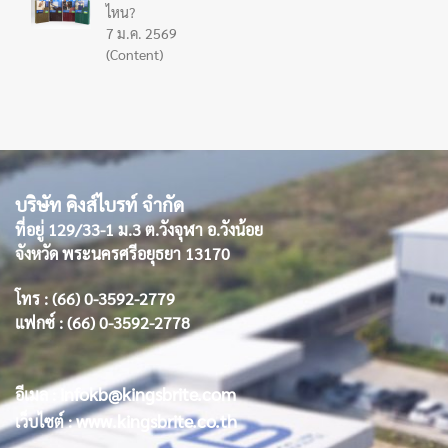
ไหน?
7 ม.ค. 2569
(Content)
บริษัท คิงส์ไบรท์ จำกัด
ที่อยู่ 129/33-1 ม.3 ต.วังจุฬา อ.วังน้อย
จังหวัด พระนครศรีอยุธยา 13170
โทร : (66) 0-3592-2779
แฟกซ์ : (66) 0-3592-2778
infokb@kingsbrite.com
อีเมล :
www.kingsbrite.co.th
เว็บไซต์ :