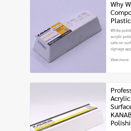
Why Wh
Compou
Plastic
White polis
acrylic poli
safe on surf
signage app
View more
Profes
Acrylic
Surfac
KANAB
Polis