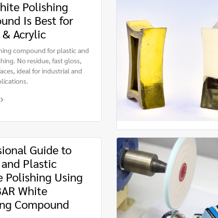
ite Polishing
nd Is Best for
 & Acrylic
hing compound for plastic and
shing. No residue, fast gloss,
aces, ideal for industrial and
lications.
sional Guide to
 and Plastic
e Polishing Using
AR White
hing Compound