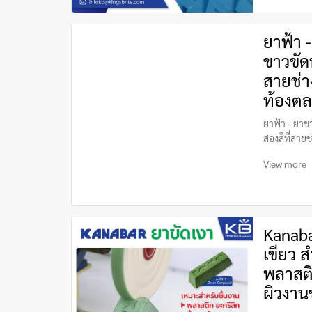
ยาฟ้า 
ขาวขัด
สายช่า
ท้องต
ยาฟ้า - ยาข
สองสีที่สาย
View more
Kanaba
เขียว ส
พลาสติ
ผิวงาน