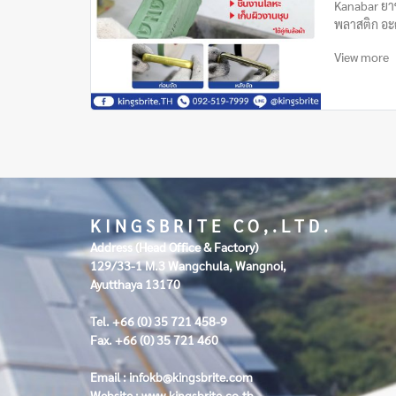
Kanabar ยาข
พลาสติก อะค
View more
K I N G S B R I T E C O , . L T D .
Address (Head Office & Factory)
129/33-1 M.3 Wangchula, Wangnoi,
Ayutthaya 13170
Tel. +66 (0) 35 721 458-9
Fax. +66 (0) 35 721 460
Email :
infokb@kingsbrite.com
Website :
www.kingsbrite.co.th