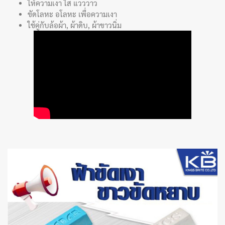
ให้ความเงา ใส แวววาว
ขัดโลหะ อโลหะ เพื่อความเงา
ใช้คู่กับล้อผ้า, ผ้าดิบ, ผ้าขาวนิ่ม