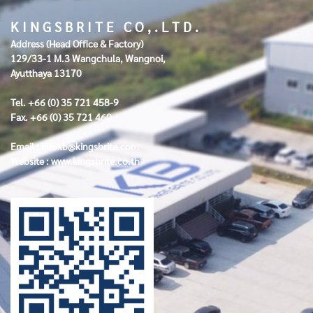
K I N G S B R I T E C O , . L T D .
Address (Head Office & Factory)
129/33-1 M.3 Wangchula, Wangnoi,
Ayutthaya 13170
Tel. +66 (0) 35 721 458-9
Fax. +66 (0) 35 721 460
Email :
infokb@kingsbrite.com
Website :
www.kingsbrite.co.th